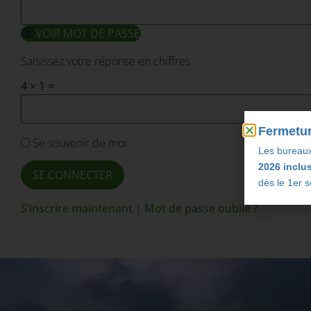
VOIR MOT DE PASSE
Saisissez votre réponse en chiffres
4 × 1 =
Fermetur
Se souvenir de moi
Les bureau
2026 inclu
dès le 1er 
S’inscrire maintenant
|
Mot de passe oublié ?