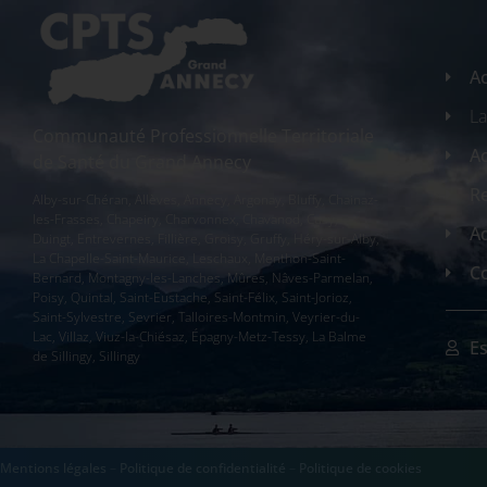
Ac
L
Communauté Professionnelle Territoriale
Ac
de Santé du Grand Annecy
R
Alby-sur-Chéran, Allèves, Annecy, Argonay, Bluffy, Chainaz-
les-Frasses, Chapeiry, Charvonnex, Chavanod, Cusy,
A
Duingt, Entrevernes, Fillière, Groisy, Gruffy, Héry-sur-Alby,
La Chapelle-Saint-Maurice, Leschaux, Menthon-Saint-
C
Bernard, Montagny-les-Lanches, Mûres, Nâves-Parmelan,
Poisy, Quintal, Saint-Eustache, Saint-Félix, Saint-Jorioz,
Saint-Sylvestre, Sevrier, Talloires-Montmin, Veyrier-du-
Lac, Villaz, Viuz-la-Chiésaz, Épagny-Metz-Tessy, La Balme
E
de Sillingy, Sillingy
Mentions légales
–
Politique de confidentialité
–
Politique de cookies