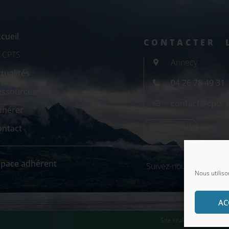
cueil
CONTACTER 
a CPTS
Annecy
tualités
04 26 78 49 31
essources
contact@cpts-
dhérer
ÉCRIVEZ-NOUS
ontact
space adhérent
Suivez-nous sur nos ré
Nous utiliso
AC
Site réalisé par
Romain 